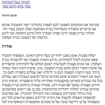
השתק
בטל השתקה
מסך מלא
הקטן מסך
סרטון תדמית
בסרטון אנו מבקשים לאפשר לכם לצפות בתהליכי ייצור המצבות אותם
אנו מייצרים בקפידה ובשליחות בבית המלאכה שלנו השוכן בעיר לוד.
תהליך בניית מצבה היינו קפדני ושמרני החל מרגע ההזמנה ועד לרגע
ההקמה של המצבה בבית העלמין.
אודות
ישלח מצבות אומן באבן ייחודיים בשל היחס האישי, האמפתי והמכיל
שאנו מקנים לקהל לקוחותינו, מרגע הזמנת המצבה ועד להקמתה בבית
העלמין. אנו בונים מצבות לשביעות רצונם המלא של לקוחותינו ומקפידים
על איכות חומרי הגלם מהם נבנית המצבה. טיב, איכות ורמת גימור גבוהה
ביותר בעת הקמת המצבה הנם נר לרגלינו ואנו עמלים בקפידה לשם כך.
תנאי מזג האוויר השונים אינם מהווים שיקול לביצוע העבודה ואנו עמלים
בכל עת שנדרש מאיתנו במקצועיות ואחריות בלתי מתפשרת. הניסיון הרב
והידע שצברנו במשך 60 שנות ותק, עשייה ועבודה בתחום בניית מצבות
מהווים עבורנו יכולות ייחודיות ומתקדמות, כמן כן אנו רואים במלאכתנו
זכות גדולה ומשרתים בנאמנות את הקהילה והחברה. אנו מסייעים
למשפחה האבלה להנציח את זיכרון יקיריהם באופן שיתאים לכל תא
משפחתי על פי דרישה שונה ועל פי מנהגים ומוסכמויות המאופיינות לכל