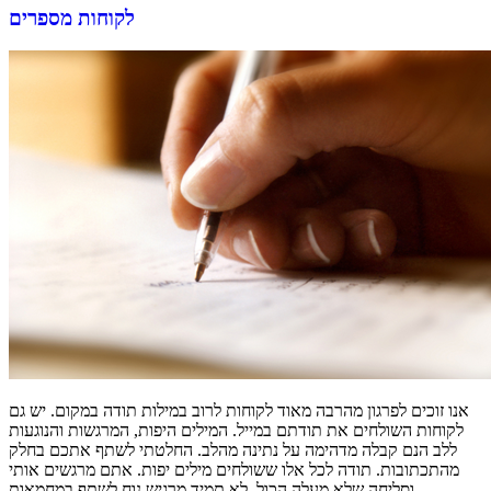
לקוחות מספרים
אנו זוכים לפרגון מהרבה מאוד לקוחות לרוב במילות תודה במקום. יש גם
לקוחות השולחים את תודתם במייל. המילים היפות, המרגשות והנוגעות
ללב הנם קבלה מדהימה על נתינה מהלב. החלטתי לשתף אתכם בחלק
מהתכתובות. תודה לכל אלו ששולחים מילים יפות. אתם מרגשים אותי
וסליחה שלא מעלה הכול, לא תמיד מרגיש נוח לשתף במחמאות.