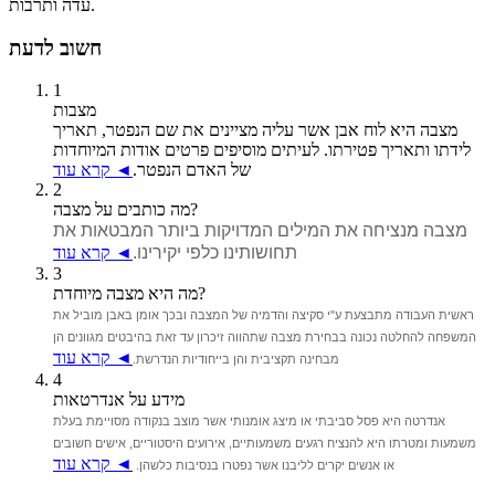
עדה ותרבות.
חשוב לדעת
1
מצבות
מצבה היא לוח אבן אשר עליה מציינים את שם הנפטר, תאריך
לידתו ותאריך פטירתו. לעיתים מוסיפים פרטים אודות המיוחדות
של האדם הנפטר.
◄ קרא עוד
2
מה כותבים על מצבה?
מצבה מנציחה את המילים המדויקות ביותר המבטאות את
תחושותינו כלפי יקירינו.
◄ קרא עוד
3
מה היא מצבה מיוחדת?
ראשית העבודה מתבצעת ע"י סקיצה והדמיה של המצבה ובכך אומן באבן מוביל את
המשפחה להחלטה נכונה בבחירת מצבה שתהווה זיכרון עד זאת בהיבטים מגוונים הן
◄ קרא עוד
מבחינה תקציבית והן בייחודיות הנדרשת.
4
מידע על אנדרטאות
אנדרטה היא פסל סביבתי או מיצג אומנותי אשר מוצב בנקודה מסויימת בעלת
משמעות ומטרתו היא להנציח רגעים משמעותיים, אירועים היסטוריים, אישים חשובים
◄ קרא עוד
או אנשים יקרים לליבנו אשר נפטרו בנסיבות כלשהן.