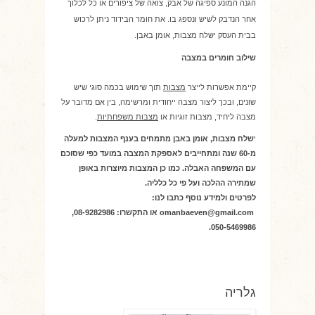
הגנה המונע ספיגה של אבק, צואה של ציפורים או כל לכלוך
אחר הנדבק לשיש ונספג בו. את חומר הבידוד ניתן לרכוש
בבית העסק ישלח מצבות, אומן באבן.
שילוב חומרים במצבה
קיימת אפשרות לייצר
מצבות
תוך שימוש בכמה סוגי שיש
שונים, ובכך ליצור מצבה ייחודית ומרשימה, בין אם מדובר על
מצבה ליחיד, מצבות זוגיות או
מצבות משפחתיות
.
י
שלח מצבות, אומן באבן מתמחים בענף המצבות למעלה
מ-60 שנה ומתחייבים לאספקת המצבה במועד כפי שסוכם
עם המשפחה האבלה. כמו כן המצבות מיוצרות באופן
שמתירה ההלכה ועל פי כל כלליה.
לפרטים ולמידע נוסף כתבו לנו:
omanbaeven@gmail.com
או התקשרו: 08-9282986,
050-5469986.
גלריה