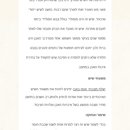
היתרונות של השיש הטורקי הינו בכך שהוא חזק ועמיד בפני
פגעי מזג האוויר זאת לאורך שינם רבות. נחשב לשיש ייחודי
ואיכותי. שיש זה הינו פופולרי בגלל צבעו הסולידי ביחס
לאבנים אחרות. שיש זה מאבד את הברק הטבעי שלו לאחר
מספר שנים בעיקר מפגעי השמש. אחד ממרכיבי האבן הינו
ברזל ולכן יתכנו לעיתים תופעות של כתמים זהובים בצבע
חלודה שלא ניתנים להסרה זו הסיבה שיש להקפיד על בחירת
איכות האבן במחצב.
משטחי שיש
ישלח מצבות, אומן באבן
יודעים לזהות את משטחי השיש
האיכותיים ביותר זאת אודות לניסיון ולוותק רב השנים בתחום.
מחיר מצבה ממוצע בשל איכויות האבן ועלויות העיבוד.
שימור ואחזקה
בכדי לשמר שיש זה רצוי למרוח אחת לשנה שכבת חומר