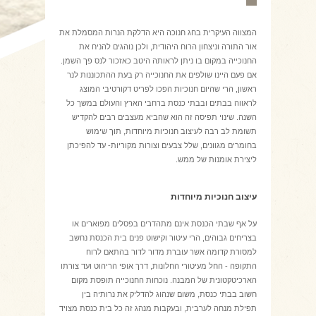
המצווה העיקרית בחג חנוכה היא הדלקת הנרות המסמלת את
אור התורה וניצחון הרוח היהודית, ולכן נוהגים להניח את
החנוכייה במקום בו ניתן לראותה היטב כאזכור לנס פך השמן.
אם פעם היינו שולפים את החנוכייה רק בעת ההתכוננות לנר
ראשון, הרי שהיום חנוכיות הפכו לפריט דקורטיבי המוצג
לראווה בבתים ובבתי כנסת ברחבי הארץ והעולם במשך כל
השנה. שינוי תפיסה זה הוא שהביא מעצבים רבים להקדיש
תשומת לב רבה לעיצוב חנוכיות מיוחדות, תוך שימוש
בחומרים מגוונים, שלל צבעים וצורות מקוריות- עד להפיכתן
ליצירת אומנות של ממש.
עיצוב חנוכיות מיוחדות
על אף שבתי הכנסת אינם מתהדרים בפסלים מפוארים או
בצריחים גבוהים, הרי עיטור וקישוט פנים בית הכנסת נחשב
למסורת קדומה אשר עוברת מדור לדור בהתאם לרוח
התקופה - החל מעיטורי החלונות, דרך אופי הריהוט ועד צורתו
הארכיטקטונית של המבנה. נוכחות החנוכייה תופסת מקום
חשוב בבתי כנסת, משום שנהוג להדליק את נרותיה בין
תפילת מנחה לערבית, ובעקבות מנהג זה כל בית כנסת מצויד