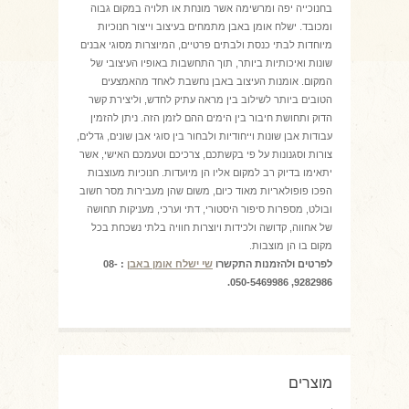
בחנוכייה יפה ומרשימה אשר מונחת או תלויה במקום גבוה
ומכובד. ישלח אומן באבן מתמחים בעיצוב וייצור חנוכיות
מיוחדות לבתי כנסת ולבתים פרטיים, המיוצרות מסוגי אבנים
שונות ואיכותיות ביותר, תוך התחשבות באופיו העיצובי של
המקום. אומנות העיצוב באבן נחשבת לאחד מהאמצעים
הטובים ביותר לשילוב בין מראה עתיק לחדש, וליצירת קשר
הדוק ותחושת חיבור בין הימים ההם לזמן הזה. ניתן להזמין
עבודות אבן שונות וייחודיות ולבחור בין סוגי אבן שונים, גדלים,
צורות וסגנונות על פי בקשתכם, צרכיכם וטעמכם האישי, אשר
יתאימו בדיוק רב למקום אליו הן מיועדות. חנוכיות מעוצבות
הפכו פופולאריות מאוד כיום, משום שהן מעבירות מסר חשוב
ובולט, מספרות סיפור היסטורי, דתי וערכי, מעניקות תחושה
של אחווה, קדושה ולכידות ויוצרות חוויה בלתי נשכחת בכל
מקום בו הן מוצבות.
לפרטים ולהזמנות התקשרו
שי ישלח אומן באבן
: 08-
9282986, 050-5469986.
מוצרים