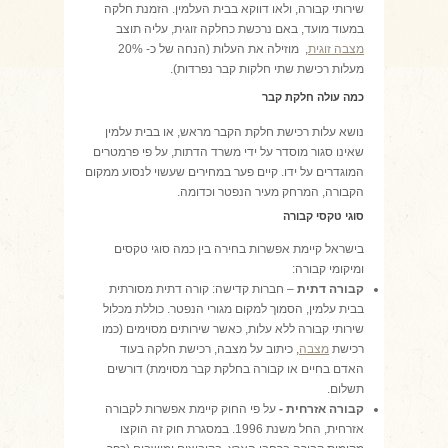
שירותי קבורה, ולאו דווקא בבית העלמין. הזמנת חלקה
במעוד מועד, באם נרכשת כחלקה זוגית, עליה תוצב
מצבה זוגית
, מוזילה את העלות (הנחה של כ- 20%
מעלות רכישת שתי חלקות קבר נפרדות).
כמה עולה חלקת קבר
נושא עלות רכישת חלקת הקבר מראש, או בבית עלמין
שאינו סגור מוסדר על ידי משרד הדתות, על פי פרמטרים
המוגדרים על ידו. קיים פער במחירים שעשוי לנסוע ממקום
הקבורה, המרחק מעיר הנפטר וכדומה.
סוגי טקסי קבורה
בישראל קיימת אפשרות בחירה בין כמה סוגי טקסים
ומיקומי קבורה:
קבורה דתית
– חברות קדישה: קורה דתית מסורתית
בבית עלמין, הסמוך למקום מגורי הנפטר. כוללת מכלול
שירותי קבורה ללא עלות, כאשר שירותים מסוימים (כמו
רכישת
מצבה
, כיתוב על מצבה, רכישת חלקה בעוד
האדם בחיים או קבורה בחלקת קבר מסוימת) דורשים
תשלום.
קבורה אזרחית -
על פי החוק קיימת אפשרות לקבורה
אזרחית, החל משנת 1996. במסגרת חוק זה הוקצו