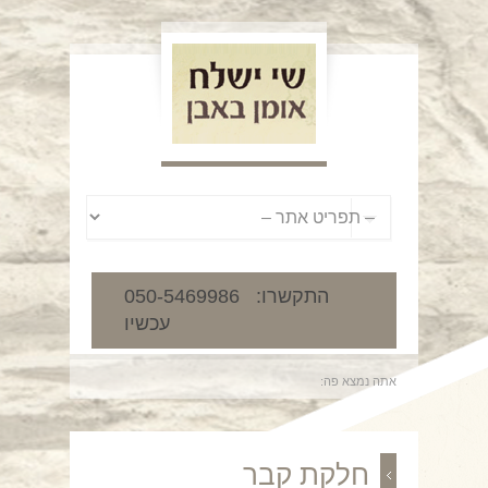
050-5469986 :התקשרו
עכשיו
אתה נמצא פה:
חלקת קבר