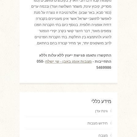
מקומות קבורה ברחבי הארץ, בקיבוצים ומושבים (כפר
מסריק, קיבוץ עינת, משמר השלושה ועוד) ובכמה ערים
(כפר סבא, באר שבע). אלטרנטיבה זו נוצרה על מנת
לאפשר לתושבי ישראל אשר אינן מעוניינים בקבורה
דתית אופציה חלופית. בנוסף כיום בתי הקברות הפכו
צפופים מאוד, דבר היוצר קושי בקרב יקירי הנפטר
להגיע ולהתמצא בין החלקות. בתי הקברות הפרטיים
לרוב מושקעים יותר, אך מחיר קבורה בהם בהתאם.
התקשרו ותאמו פגישת ייעוץ ללא עלות וללא
התחייבות -
מצבות אומן באבן - שי ישלח
050-
5469986
מידע כללי
גינת עדן
חידוש מצבות
מצבה