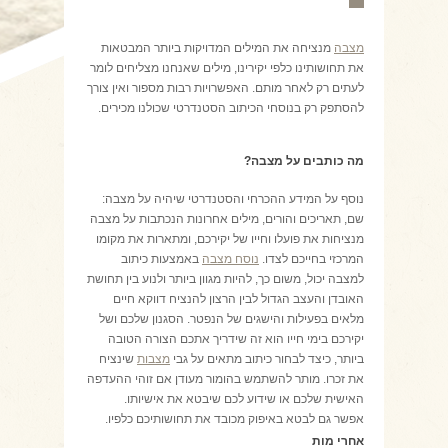
מצבה
מנציחה את המילים המדויקות ביותר המבטאות
את תחושותינו כלפי יקירינו, מילים שאנחנו מצליחים לומר
לעתים רק לאחר מותם. האפשרויות רבות מספור ואין צורך
להסתפק רק בנוסחי הכיתוב הסטנדרטי שכולנו מכירים.
מה כותבים על מצבה?
נוסף על המידע ההכרחי והסטנדרטי שיהיה על מצבה:
שם, תאריכים והורים, מילים אחרונות הנכתבות על מצבה
מנציחות את פועלו וחייו של יקירכם, ומתארות את מקומו
המרכזי בחייכם לצדו.
נוסח מצבה
באמצעות כיתוב
למצבה יכול, משום כך, להיות מגוון ביותר ולנוע בין תחושת
האובדן והעצב הגדול לבין הרצון להנציח דווקא חיים
מלאים בפעילות והישגים של הנפטר. הסגנון שלכם ושל
יקירכם בימי חייו הוא זה שידריך אתכם הצורה הטובה
ביותר, כיצד לבחור כיתוב מתאים על גבי
מצבות
שינציח
את זכרו. מותר להשתמש בהומור מעודן אם זוהי ההעדפה
האישית שלכם או שידוע לכם שיבטא את
אישיותו.
אפשר
גם לבטא באיפוק מכובד את תחושותיכם כלפיו.
אחרי מות