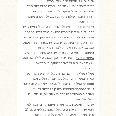
אפיה ובישול, הדחת כלים וניקיון הבית.
כשיש לאבל חנות או עסק הם צריכים להיות סגורים כל
השבעה, ואם יש לו שותף ועל ידי סגירת העסק יהיה
לשותף הפסד, יש להתייעץ עם רב באלו אופנים אפשרי
פתיחת עסק.
רחצה וסיכה
– רחיצת כל הגוף אסורה, אפילו במים קרים.
פנים, ידיים ורגליים מותרים לרחיצה במים קרים. במקרים
אשר קיים צורך רפואי או סכנה רפואית ניתן להתרחץ. אין
למרוח את הגוף בשמנים, קרמים או משחה לצורך תענוג,
אבל בכדי למנוע הזיעה או לצורך רפואה מותר.
כתיבה
– הכתיבה מותרת רק אם היא לצורך דבר האבל.
איפור וצביעה
– אסורים במהלך השבעה. לכלה שנשאה
יש את האפשרות להתאפר במהלך ימי השבעה
והשלושים.
נעילת נעלי עור
– גם אם יש בנעל רק רצועת עור הנעל
אסורה בנעילה. יש לנעול נעלי גומי או נעליים מבד.
תספורת וגילוח
– במשך כל שלושים ימי האבל חל איסור
לאבל להסתפר ולהתגלח. כמו כן חל איסור לקצוץ
ציפורניים במספרים או במקצץ ציפורניים, הן בידיו והן
ברגליו של האבל.
ישיבה
– הישיבה מתקיימת על מקום או דבר נמוך ולא
כיסא או ספה. הישיבה היא על משטח עד לגובה של 30
ס"מ מגובה הרצפה. ניתן לשבת על כריות או מזרנים.