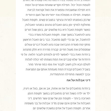
המוות ביהדות מסמל במידה מסוימת את קטנותו של האדם
לעומת הכול יכול. תפילת הקדיש שאותה אומרים על המת
היא תפילה שמשבחת ומפארת את האל וקוראת לביאת
המשיח. תפילה זו מסמלת את ייחודיותו של העם היהודית
שדבק באמונתו למרות ובעיקר במצבים קשים. תקופת האבל
מחולקת לפרקי זמן בהם האבלים נוהגים במנהגי האבלות,
כאשר תקופת האבל היא בת שלושים יום, בזמן שעל הורים
נהוג להתאבל במשך שנה. תקופת האבלות נועדה בכדי
להתאבל, אך גם כדי לקום מהאבל. כבר ביום האבל הראשון
מתקיימת סעודת ההבראה שבה נהוג לאכול דברים עגולים
שמסמלים את מעגל החיים. קבורה מהירה היא חלק מהנהוג
ביהדות וזאת בכדי לאפשר לחיים ולמתים לעבור הלאה. על פי
היהדות עד שלא קוברים את המת נשמתו לא יכולה לעלות
לעולם הבא ולכן חשוב לקבור את גופו כמה שיותר מהר.
בשביל האבלים קבורת המת מעמתת אותם עם המציאות
ובכך למעשה מתחילה ההתמודדות.
דיני אבלות על אח
ביהדות מתאבלים על אח או אחות, אב או אם, בעל או רעיה,
ילד או ילדה כשעל הורים מתאבלים במשך תקופת הזמן
הארוכה ביותר – תקופת זמן של שנים עשר חודשים. דיני
האבלות על אחים אינם שונים מדיני אבלות על בני משפחה
אחרים. תקופת האבל על אחים נמשכת שלושים יום