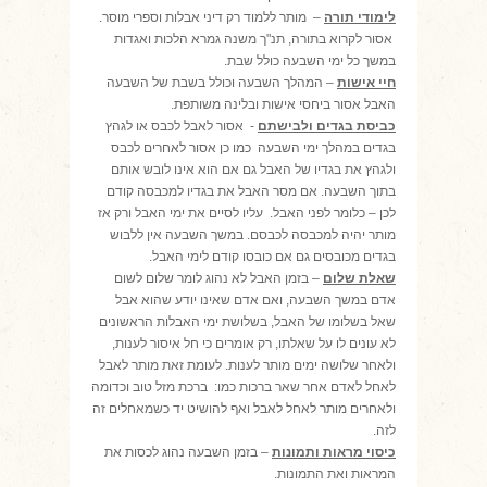
לימודי תורה
– מותר ללמוד רק דיני אבלות וספרי מוסר.
אסור לקרוא בתורה, תנ"ך משנה גמרא הלכות ואגדות
במשך כל ימי השבעה כולל שבת.
חיי אישות
– המהלך השבעה וכולל בשבת של השבעה
האבל אסור ביחסי אישות ובלינה משותפת.
כביסת בגדים ולבישתם
- אסור לאבל לכבס או לגהץ
בגדים במהלך ימי השבעה כמו כן אסור לאחרים לכבס
ולגהץ את בגדיו של האבל גם אם הוא אינו לובש אותם
בתוך השבעה. אם מסר האבל את בגדיו למכבסה קודם
לכן – כלומר לפני האבל. עליו לסיים את ימי האבל ורק אז
מותר יהיה למכבסה לכבסם. במשך השבעה אין ללבוש
בגדים מכובסים גם אם כובסו קודם לימי האבל.
שאלת שלום
– בזמן האבל לא נהוג לומר שלום לשום
אדם במשך השבעה, ואם אדם שאינו יודע שהוא אבל
שאל בשלומו של האבל, בשלושת ימי האבלות הראשונים
לא עונים לו על שאלתו, רק אומרים כי חל איסור לענות,
ולאחר שלושה ימים מותר לענות. לעומת זאת מותר לאבל
לאחל לאדם אחר שאר ברכות כמו: ברכת מזל טוב וכדומה
ולאחרים מותר לאחל לאבל ואף להושיט יד כשמאחלים זה
לזה.
כיסוי מראות ותמונות
– בזמן השבעה נהוג לכסות את
המראות ואת התמונות.