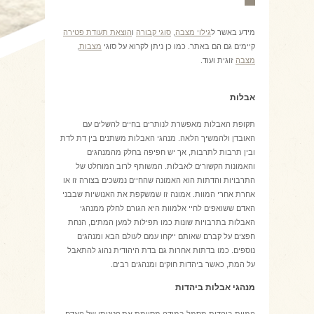
מידע באשר ל
גילוי מצבה
,
סוגי קבורה
ו
הוצאת תעודת פטירה
קיימים גם הם באתר. כמו כן ניתן לקרוא על סוגי
מצבות
,
מצבה
זוגית ועוד.
אבלות
תקופת האבלות מאפשרת לנותרים בחיים להשלים עם
האובדן ולהמשיך הלאה. מנהגי האבלות משתנים בין דת לדת
ובין תרבות לתרבות, אך יש חפיפה בחלק מהמנהגים
והאמונות הקשורים לאבלות. המשותף לרוב המוחלט של
התרבויות והדתות הוא האמונה שהחיים נמשכים בצורה זו או
אחרת אחרי המוות. אמונה זו שמשקפת את האנושיות שבבני
האדם ששואפים לחיי אלמוות היא הגורם לחלק ממנהגי
האבלות בתרבויות שונות כמו תפילות למען המתים, הנחת
חפצים על קברם שאותם ייקחו עמם לעולם הבא ומנהגים
נוספים. כמו בדתות אחרות גם בדת היהודית נהוג להתאבל
על המת, כאשר ביהדות חוקים ומנהגים רבים.
מנהגי אבלות ביהדות